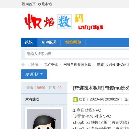
设为首页
收藏本站
论坛
VIP畅玩
炽焰网单
»
论坛
›
网游单机
›
网游单机资源下载
›
奇迹mu部分NPC商
炽
发新帖
焰
[奇迹技术教程]
奇迹mu部
查看:
19699
|
回复:
40
数
码
木有糖吃
发表于 2023-4-8 20:09:26
|
显
网
1.商店对应NPC
单
设置文件名 对应NPC
shop0.txt 铁匠汉斯（勇者大陆
论
shop1.txt 老板娘莉雅（勇者