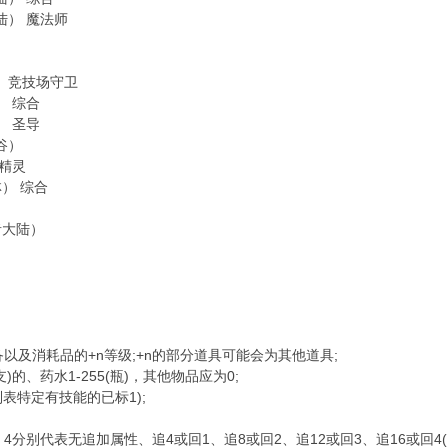
大陆） 魔法师
）
）
大陆）竞技场守卫
） 综合
） 圣导
风谷）
 精灵
林） 综合
勇者大陆）
备以及消耗品的+n等级;+n的部分道具可能会为其他道具;
支)的、药水1-255(瓶)，其他物品应为0;
列表特定有技能的已标1);
、4分别代表无追加属性、追4或回1、追8或回2、追12或回3、追16或回4(