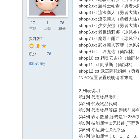
坛
shop2.txt 魔导士帕希（勇者
|
shop3.txt 流浪商人（勇者大陆
shop4.txt 流浪商人（勇者大陆
网
17
1
76
shop5.txt 少女安娜（勇者
主题
回帖
积分
游
shop6.txt 老板娘莉娜（冰风谷
单
shop7.txt 魔导士露西（冰风谷
实习版主
shop8.txt 武器商人苏菲（冰
机
shop9.txt 工匠尤达（仙踪林）
积分
76
一
shop10.txt 精灵安吉拉（仙踪
发消息
shop11.txt 阿莱斯（仙踪林）
键
shop12.txt 武器商托姆绅（
端
*NPC位置设置说明请看末尾
资
2.列表说明
源
第1列 代表物品类别;
源
第2列 代表物品代码;
第3列 代表物品等级 翅膀与装
码
第4列 表示数量;除箭是1~255(
下
第5列 技能属性;0无技能(下面
载
第6列 幸运属性;0无幸运;
第7列 追加属性；0、1、2、3