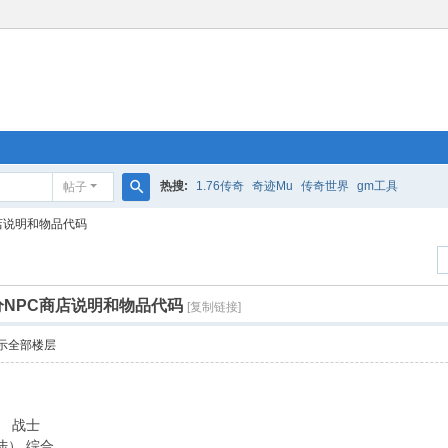
热搜:
1.76传奇
奇迹Mu
传奇世界
gm工具
帖子
搜
店说明和物品代码
索
分NPC商店说明和物品代码
[复制链接]
示全部楼层
） 战士
大陆） 综合